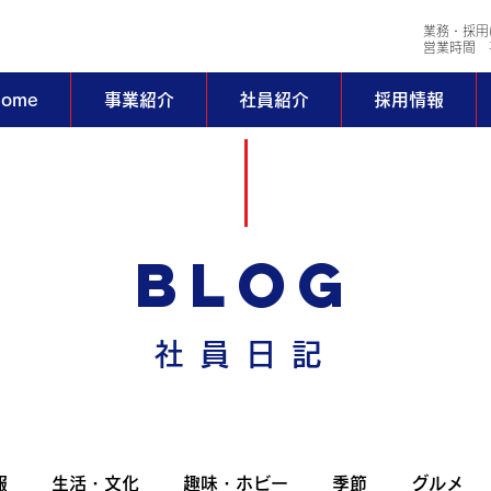
業務・採用
​営業時間 平
ome
事業紹介
社員紹介
採用情報
BLOG
社員日記
報
生活・文化
趣味・ホビー
季節
グルメ