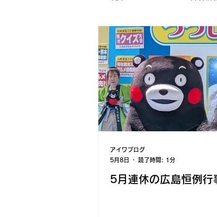
アウトドア
会社行事
アイワダーツ部
AIWAホ
2024年
2023年
20
アイワブログ
5月8日
読了時間: 1分
5月連休の広島恒例行