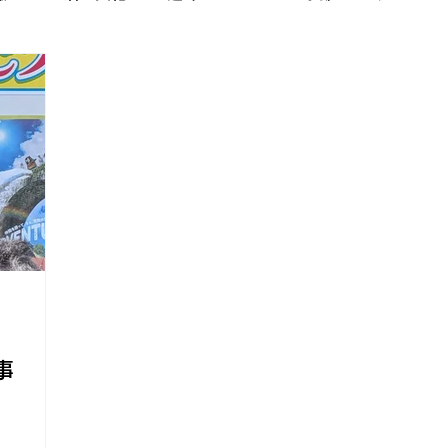
コラム
出張
動物
アイワサバゲー部
アイワ
ッとステーション
野外活動サークル
玄関日記
A
22年
2021年
2020年
2019年
2018年
事