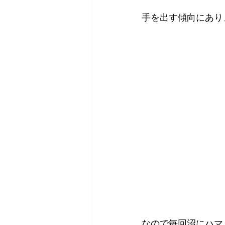
手を出す傾向にあり
2018年
2017年
20
なので毎回沼にハマ