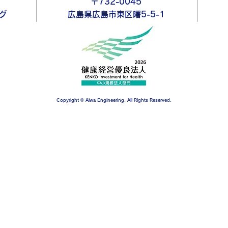
〒732-0045
グ
広島県広島市東区曙5-5-1
Copyright © Aiwa Engineering. All Rights Reserved.