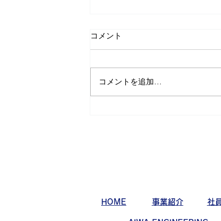
コメント
コメントを追加…
サバゲー活動日記 第32弾
HOME
事業紹介
社