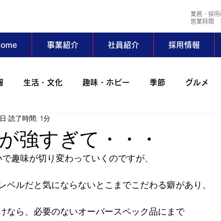
業務・採用
​営業時間 平
ome
事業紹介
社員紹介
採用情報
報
生活・文化
趣味・ホビー
季節
グルメ
3日
読了時間: 1分
会社行事
コラム
出張
動物
アイワサバゲ
が強すぎて・・・
いで趣味が切り変わっていくのですが、
ーツ部
AIWAホッとステーション
野外活動サークル
レベルだと気にならないとこまでこだわる癖があり、
024年
2023年
2022年
2021年
2020年
けなら、必要のないオーバースペック品にまで