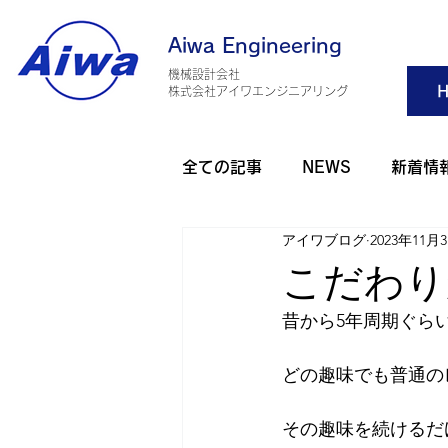
Aiwa Engineering
機械設計会社
H
​株式会社アイワエンジニアリング
全ての記事
NEWS
新着情
アイワブログ
2023年11月
旅行・観光
アウトドア
こだわり
昔から5年周期ぐら
アイワゴルフ部
アイワダ
どの趣味でも普通の
AHO 健康
2025年
2
その趣味を続けるだ