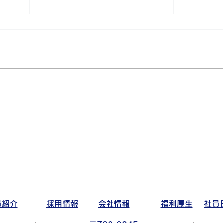
ダー
アイワゴルフ部活動日記～猛
暑編～
員紹介
採用情報
会社情報
福利厚生
社員