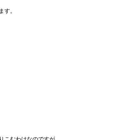
ます。
16年
りこむわけなのですが、