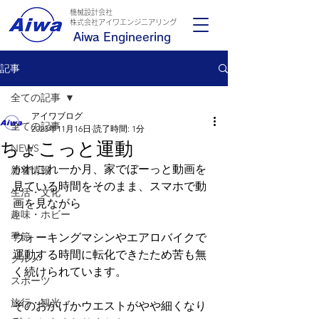
機械設計会社
​株式会社アイワエンジニアリング
Aiwa Engineering
記事
全ての記事
アイワブログ
全ての記事
2023年11月16日
読了時間: 1分
ちょこっと運動
NEWS
かれこれ一か月、家でぼーっと動画を
新着情報
見ている時間をそのまま、スマホで動
生活・文化
画を見ながら
趣味・ホビー
季節
ウォーキングマシンやエアロバイクで
運動する時間に転化できたため苦も無
グルメ
く続けられています。
スポーツ
旅行・観光
そのおかげかウエストがやや細くなり