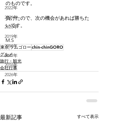
のものです。
2022年
2021年
負けたので、次の機会があれば勝ちた
いです。
2020年
2019年
M.S
2018年
東京
ラムゴロー
chin-chinGORO
グルメ
2017年
旅行・観光
2016年
会社行事
2026年
すべて表示
最新記事