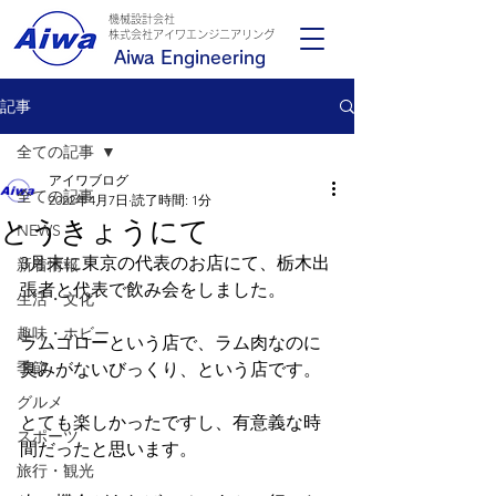
機械設計会社
​株式会社アイワエンジニアリング
Aiwa Engineering
記事
全ての記事
アイワブログ
全ての記事
2022年4月7日
読了時間: 1分
とうきょうにて
NEWS
3月末に東京の代表のお店にて、栃木出
新着情報
張者と代表で飲み会をしました。
生活・文化
趣味・ホビー
ラムゴローという店で、ラム肉なのに
季節
臭みがないびっくり、という店です。
グルメ
とても楽しかったですし、有意義な時
スポーツ
間だったと思います。
旅行・観光