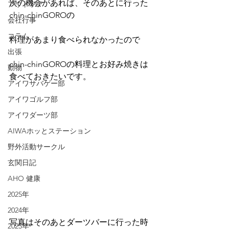
次の機会があれば、そのあとに行った
アウトドア
chin-chinGOROの
会社行事
コラム
料理があまり食べられなかったので
出張
chin-chinGOROの料理とお好み焼きは
動物
食べておきたいです。
アイワサバゲー部
アイワゴルフ部
アイワダーツ部
AIWAホッとステーション
野外活動サークル
玄関日記
AHO 健康
2025年
2024年
写真はそのあとダーツバーに行った時
2023年