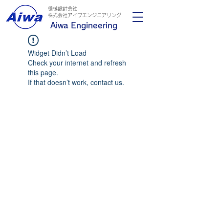
機械設計会社
​株式会社アイワエンジニアリング
Aiwa Engineering
Widget Didn’t Load
Check your internet and refresh
this page.
If that doesn’t work, contact us.