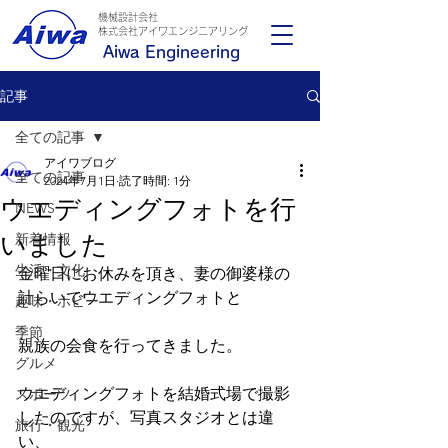
機械設計会社
​株式会社アイワエンジニアリング
Aiwa Engineering
記事
全ての記事
アイワブログ
全ての記事
2024年7月1日
読了時間: 1分
ウエディングフォトを行
NEWS
いました
新着情報
生活・文化
金曜日にお休みを頂き、妻の御婆様の
計らいでウエディングフォトと
趣味・ホビー
季節
親族の会食を行ってきました。
グルメ
ウエディングフォトを結婚式場で撮影
スポーツ
したのですが、写真スタジオとは違
旅行・観光
い、