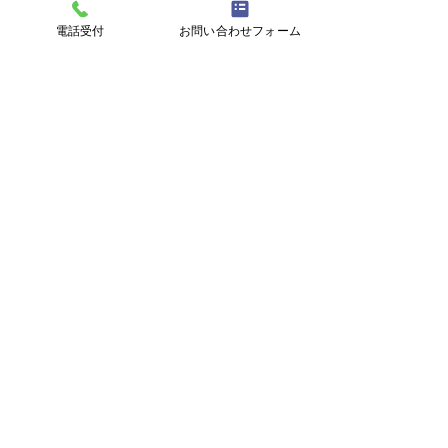
電話受付
お問い合わせフォーム
コメント
柊イワシ
保険の見直し中
コメントを追加…
AIWA ENGINEERING
株式会社アイワエンジニアリング
〒732-0045