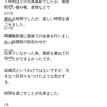
１時間ほどの写真撮影でしたが、着慣
2022年
れない服や靴、表情などで
2021年
疲れる時間でしたが、楽しい時間を過
2020年
ごせました。
2019年
2018年
写真撮影後に親族での会食を行いまし
た。結婚前の顔合わせが
2017年
2016年
出来ていなかった為、親睦を兼ねて行
2026年
うことができよかったです。
結婚式というわけではないですが、大
きな一区切りをつけたような気がす
る、
時間を過ごすことが出来ました。
I R