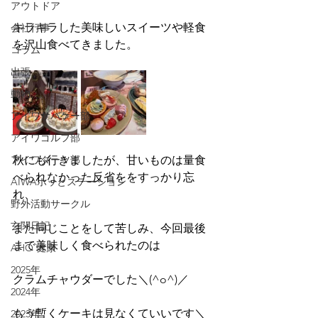
アウトドア
キラキラした美味しいスイーツや軽食
会社行事
を沢山食べてきました。
コラム
出張
動物
アイワサバゲー部
アイワゴルフ部
アイワダーツ部
秋にも行きましたが、甘いものは量食
べられなかった反省ををすっかり忘
AIWAホッとステーション
れ、
野外活動サークル
玄関日記
また同じことをして苦しみ、今回最後
まで美味しく食べられたのは
AHO 健康
2025年
クラムチャウダーでした＼(^o^)／
2024年
もう暫くケーキは見なくていいです＼
2023年