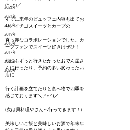
(^o^)／
2022年
2021年
すでに来年のビュッフェ内容も出てお
2020年
り、イチゴスイーツとカープの
2019年
真っ赤なコラボレーションでした。カ
2018年
ープファンでスイーツ好きはぜひ！
2017年
他にもずっと行きたかったおでん屋さ
2016年
んに行ったり、予約の多い変わったお
2026年
店に
行く計画を立てたりと食べ物で四季を
感じております＼(^o^)／
(次は貝料理やさんへ行ってきます！)
美味しいご飯と美味しいお酒で年末年