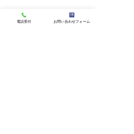
電話受付
お問い合わせフォーム
コメント
柊イワシ
麺匠 睦月
コメントを追加…