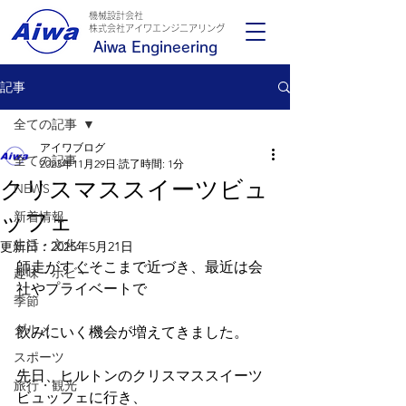
機械設計会社
​株式会社アイワエンジニアリング
Aiwa Engineering
記事
全ての記事
アイワブログ
全ての記事
2023年11月29日
読了時間: 1分
クリスマススイーツビュ
NEWS
ッフェ
新着情報
生活・文化
更新日：
2025年5月21日
師走がすぐそこまで近づき、最近は会
趣味・ホビー
社やプライベートで
季節
グルメ
飲みにいく機会が増えてきました。
スポーツ
先日、ヒルトンのクリスマススイーツ
旅行・観光
ビュッフェに行き、