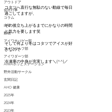
アウトドア
コタツへ直行な無駄のない動線で毎日
会社行事
過ごしてますが、
コラム
出張
その後立ち上がるまでにかなりの時間
と気力を要します笑
動物
アイワサバゲー部
そして何より冬はコタツでアイスが好
アイワゴルフ部
きなので
アイワダーツ部
冷凍庫の中身が充実します＼(^^)／
AIWAホッとステーション
野外活動サークル
玄関日記
AHO 健康
2025年
2024年
2023年