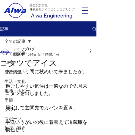
機械設計会社
​株式会社アイワエンジニアリング
Aiwa Engineering
記事
全ての記事
アイワブログ
全ての記事
2021年11月9日
読了時間: 1分
コタツでアイス
NEWS
あっという間に秋めいて来ましたが、
新着情報
生活・文化
過ごしやすい気候は一瞬なので先月末
趣味・ホビー
コタツを出しました。
季節
帰宅して玄関先でカバンを置き、
グルメ
スポーツ
手洗いうがいの後に着替えて冷蔵庫を
旅行・観光
物色して