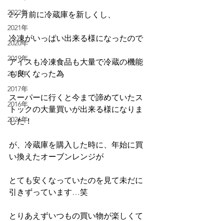
2022年
2ヶ月前に冷蔵庫を新しくし、
2021年
冷凍がいっぱい出来る様になったので
2020年
2019年
アイスも冷凍食品も大量で冷蔵の機能
も良くなった為
2018年
2017年
スーパーに行くと今まで諦めていたス
2016年
トックの大量買いが出来る様になりま
2026年
した！
が、冷蔵庫を購入した時に、年始に買
い換えたオーブンレンジが
とても安くなっていたのを見て未だに
引きずっています…笑
とりあえずいつもの買い物が楽しくて