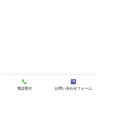
電話受付
お問い合わせフォーム
コメント
「あくてんこう
コメントを追加…
アイワゴルフ部活動日記