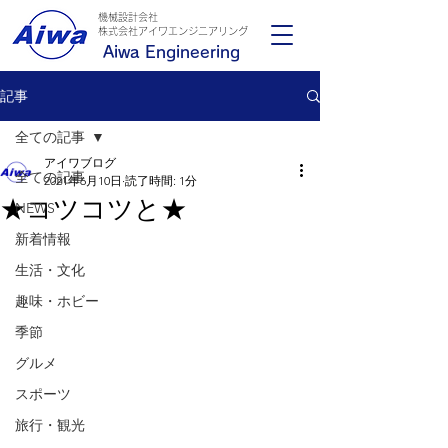
機械設計会社
​株式会社アイワエンジニアリング
Aiwa Engineering
記事
全ての記事
アイワブログ
全ての記事
2021年6月10日
読了時間: 1分
★コツコツと★
NEWS
新着情報
生活・文化
趣味・ホビー
季節
グルメ
スポーツ
旅行・観光