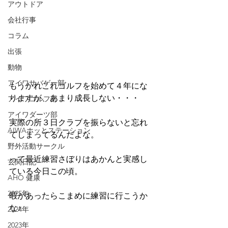
アウトドア
会社行事
コラム
出張
動物
アイワサバゲー部
もうかれこれゴルフを始めて４年にな
りますが、あまり成長しない・・・
アイワゴルフ部
アイワダーツ部
実際の所３日クラブを振らないと忘れ
AIWAホッとステーション
てしまってるんだよな。
野外活動サークル
って最近練習さぼりはあかんと実感し
玄関日記
ている今日この頃。
AHO 健康
2025年
暇があったらこまめに練習に行こうか
な♪
2024年
2023年