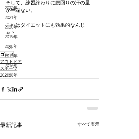
そして、練習終わりに腰回りの汗の量
2022年
が半端ない。
2021年
これはダイエットにも効果的なんじ
2020年
ゃ？
2019年
2018年
T.S
ゴルフ
2017年
アウトドア
2016年
スポーツ
2021年
2026年
すべて表示
最新記事