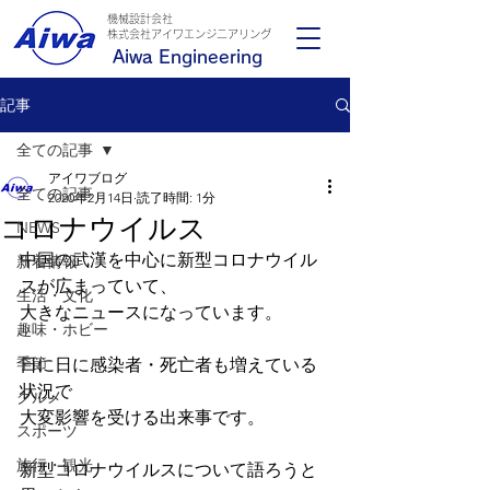
機械設計会社
​株式会社アイワエンジニアリング
Aiwa Engineering
記事
全ての記事
アイワブログ
全ての記事
2020年2月14日
読了時間: 1分
コロナウイルス
NEWS
中国の武漢を中心に新型コロナウイル
新着情報
スが広まっていて、
生活・文化
大きなニュースになっています。
趣味・ホビー
季節
日に日に感染者・死亡者も増えている
状況で
グルメ
大変影響を受ける出来事です。
スポーツ
旅行・観光
新型コロナウイルスについて語ろうと