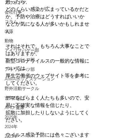
思ったら、
アウトドア
どのくらい感染が広まっているかだと
会社行事
か、予防や治療はどうすればいいか
コラム
などが気になる人が多いかもしれませ
出張
ん。
動物
それはそれで、もちろん大事なことで
アイワサバゲー部
はありますが、
アイワゴルフ部
新型コロナウイルスの一般的な情報に
ついては、
アイワダーツ部
厚生労働省のウェブサイト等を参考に
AIWAホッとステーション
してください。
野外活動サークル
デマをばらまく人たちも多いので、安
玄関日記
易に不確実な情報を信じたり、
AHO 健康
拡散に加担したりしないようにしてく
2025年
ださい。
2024年
ウイルス感染予防には色々ございます
2023年