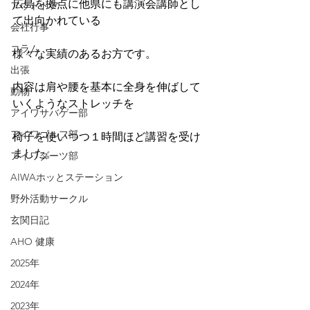
広島を拠点に他県にも講演会講師とし
アウトドア
て出向かれている
会社行事
コラム
様々な実績のあるお方です。
出張
内容は肩や腰を基本に全身を伸ばして
動物
いくようなストレッチを
アイワサバゲー部
アイワゴルフ部
椅子を使いつつ１時間ほど講習を受け
ました。
アイワダーツ部
AIWAホッとステーション
野外活動サークル
玄関日記
AHO 健康
2025年
2024年
2023年