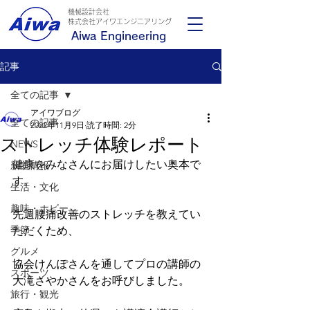
機械設計会社
​株式会社アイワエンジニアリング
Aiwa Engineering
記事
全ての記事
アイワブログ
全ての記事
2022年11月9日
読了時間: 2分
ストレッチ体験レポート
NEWS
健康をみなさんにお届けしたい奥本で
新着情報
す。
生活・文化
趣味・ホビー
先週腰痛改善のストレッチを教えてい
季節
ただくため、
グルメ
協会けんぽさんを通してプロの講師の
スポーツ
大滝さやかさんをお呼びしました。
旅行・観光