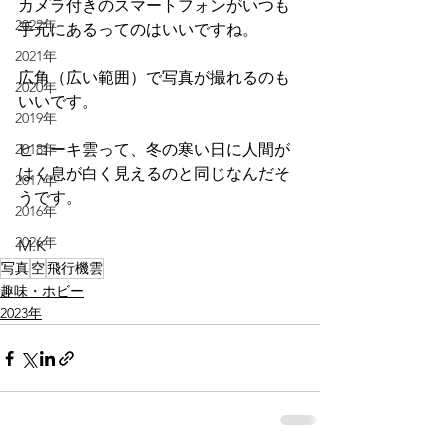
カメラ付きのスマートフォンがいつも
2022年
手元にあるってのはいいですね。
2021年
広角（広い範囲）で写真が撮れるのも
2020年
いいです。
2019年
2018年
ヒコーキ雲って、冬の寒い日に人間が
はく息が白く見えるのと同じなんだそ
2017年
うです。
2016年
2026年
M.K
写真
空
飛行機雲
趣味・ホビー
2023年