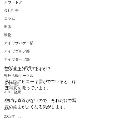
アウトドア
会社行事
コラム
出張
動物
アイワサバゲー部
アイワゴルフ部
アイワダーツ部
AIWAホッとステーション
空を見上げていますか？
野外活動サークル
私は空にヒコーキ雲がでていると、ほ
玄関日記
ぼ写真を撮っています。
AHO 健康
2025年
空には直線がないので、それだけで写
真の絵面がよくなる気がします。
2024年
2023年