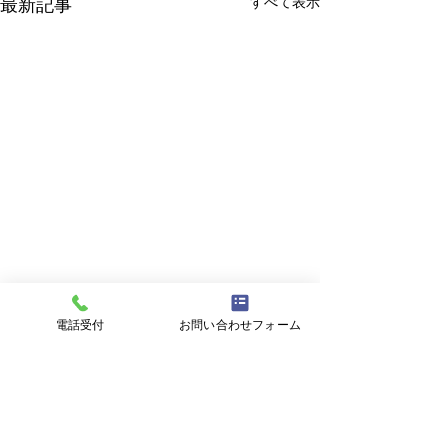
すべて表示
最新記事
電話受付
お問い合わせフォーム
コメント
柊イワシ
保険の見直し中