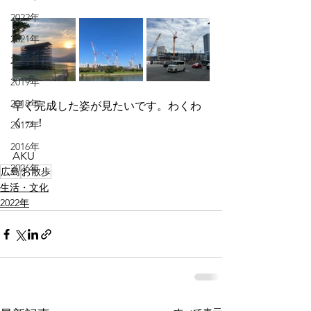
2022年
2021年
2020年
2019年
2018年
早く完成した姿が見たいです。わくわ
くっ！
2017年
2016年
AKU
2026年
広島
お散歩
生活・文化
2022年