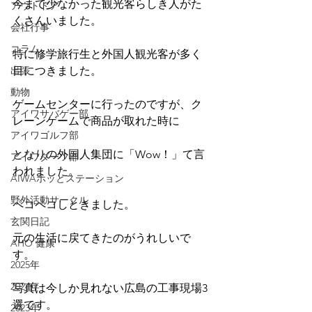
今まで少なかった観光客らしき人がた
アウトドア
くさんいました。
会社行事
コラム
特に修学旅行生と外国人観光客が多く
出張
目につきました。
動物
ゲームセンターに行ったのですが、ク
アイワサバゲー部
レーンゲームで商品が取れた時に
アイワゴルフ部
となりの外国人集団に「Wow！」て言
アイワダーツ部
われました。
AIWAホッとステーション
野外活動サークル
ペコペコしときました。
玄関日記
元の生活に戻てきたのがうれしいで
AHO 健康
す。
2025年
2024年
写真は今しか見れない広島の工事現場3
選です。
2023年