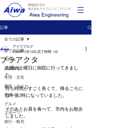
機械設計会社
​株式会社アイワエンジニアリング
Aiwa Engineering
記事
全ての記事
アイワブログ
全ての記事
2022年10月18日
読了時間: 1分
ブラアクタ
NEWS
先週の土曜日に病院に行ってきまし
新着情報
た。
生活・文化
趣味・ホビー
待ち時間がすごく長くて、帰るごろに
季節
は午後2時になっていました。
グルメ
そのあとお昼を食べて、市内をお散歩
スポーツ
しました。
旅行・観光