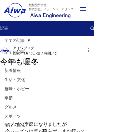
機械設計会社
​株式会社アイワエンジニアリング
Aiwa Engineering
記事
全ての記事
アイワブログ
全ての記事
2020年1月18日
読了時間: 1分
今年も暖冬
NEWS
新着情報
生活・文化
趣味・ホビー
季節
グルメ
スポーツ
スノボの季節になりましたが
旅行・観光
今シーズンは雪が降らず、まだ行って