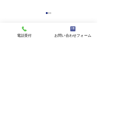
電話受付
お問い合わせフォーム
コメント
「あくてんこう
コメントを追加…
アイワゴルフ部活動日記
～お久しぶり編～
AIWA ENGINEERING
株式会社アイワエンジニアリング
〒732-0045
広島県広島市東区曙5-5-1
TEL：082-261-5225