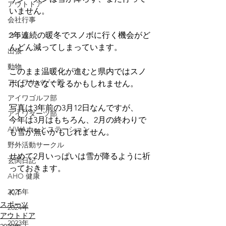
アウトドア
いません。
会社行事
2年連続の暖冬でスノボに行く機会がど
コラム
んどん減ってしまっています。
出張
動物
このまま温暖化が進むと県内ではスノ
アイワサバゲー部
ボはできなくなるかもしれません。
アイワゴルフ部
写真は3年前の3月12日なんですが、
アイワダーツ部
今年は3月はもちろん、2月の終わりで
AIWAホッとステーション
も雪が無いかもしれません。
野外活動サークル
せめて2月いっぱいは雪が降るように祈
玄関日記
っておきます。
AHO 健康
2025年
K.T
スポーツ
2024年
アウトドア
2023年