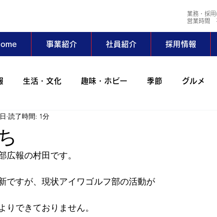
業務・採用
​営業時間 平
ome
事業紹介
社員紹介
採用情報
報
生活・文化
趣味・ホビー
季節
グルメ
7日
読了時間: 1分
会社行事
コラム
出張
動物
アイワサバゲ
ち
部広報の村田です。
ーツ部
AIWAホッとステーション
野外活動サークル
新ですが、現状アイワゴルフ部の活動が
024年
2023年
2022年
2021年
2020年
よりできておりません。