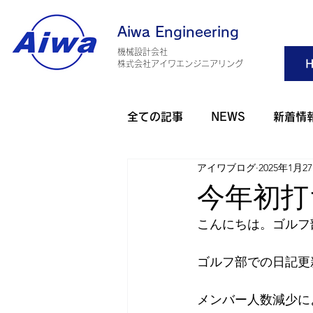
Aiwa Engineering
機械設計会社
H
​株式会社アイワエンジニアリング
全ての記事
NEWS
新着情
アイワブログ
2025年1月2
旅行・観光
アウトドア
今年初打
こんにちは。ゴルフ
アイワゴルフ部
アイワダ
ゴルフ部での日記更
AHO 健康
2025年
2
メンバー人数減少に