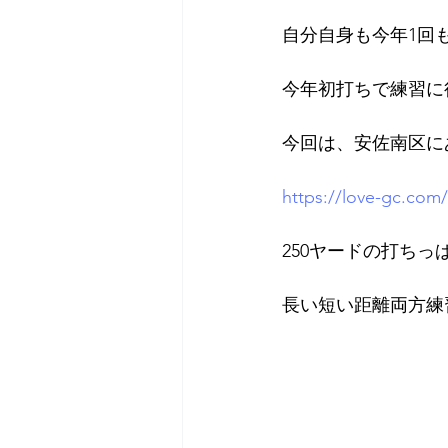
自分自身も今年1回
2018年
2017年
20
今年初打ちで練習に
今回は、安佐南区に
https://love-gc.com/
250ヤードの打ち
長い短い距離両方練