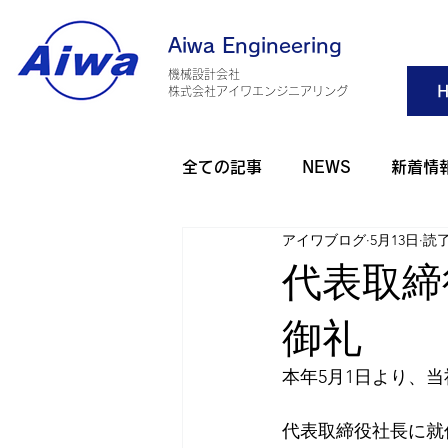
Aiwa Engineering
機械設計会社
H
​株式会社アイワエンジニアリング
全ての記事
NEWS
新着情
アイワブログ
5月13日
読了
旅行・観光
アウトドア
代表取締
御礼
アイワゴルフ部
アイワダ
本年5月1日より、
AHO 健康
2025年
2
代表取締役社長に就