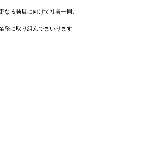
更なる発展に向けて社員一同、
16年
業務に取り組んでまいります。