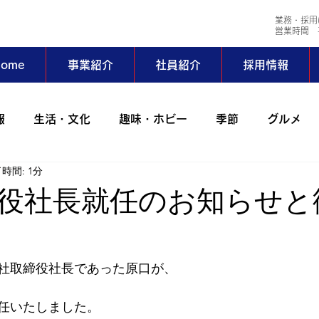
業務・採用
​営業時間 平
ome
事業紹介
社員紹介
採用情報
報
生活・文化
趣味・ホビー
季節
グルメ
時間: 1分
会社行事
コラム
出張
動物
アイワサバゲ
役社長就任のお知らせと
ーツ部
AIWAホッとステーション
野外活動サークル
当社取締役社長であった原口が、
024年
2023年
2022年
2021年
2020年
任いたしました。