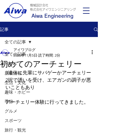
機械設計会社
​株式会社アイワエンジニアリング
Aiwa Engineering
記事
全ての記事
アイワブログ
全ての記事
2025年11月5日
読了時間: 2分
初めてのアーチェリー
NEWS
3連休に先輩にサバゲーかアーチェリー
新着情報
2択で誘いを受け、エアガンの調子が悪
生活・文化
いこともあり
趣味・ホビー
季節
アーチェリー体験に行ってきました。
グルメ
スポーツ
旅行・観光