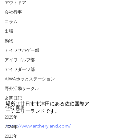
アウトドア
会社行事
コラム
出張
動物
アイワサバゲー部
アイワゴルフ部
アイワダーツ部
AIWAホッとステーション
野外活動サークル
玄関日記
場所は廿日市市津田にある佐伯国際ア
AHO 健康
ーチェリーランドです。
2025年
https://www.archeryland.com/
2024年
2023年