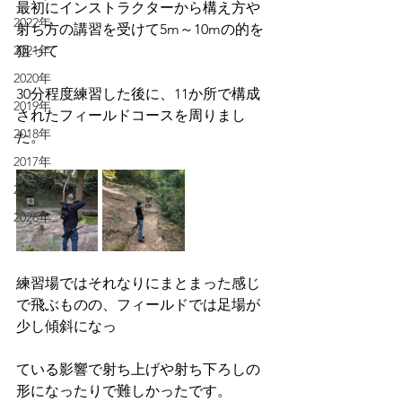
最初にインストラクターから構え方や
2022年
射ち方の講習を受けて5m～10mの的を
狙って
2021年
2020年
30分程度練習した後に、11か所で構成
2019年
されたフィールドコースを周りまし
2018年
た。
2017年
2016年
2026年
練習場ではそれなりにまとまった感じ
で飛ぶものの、フィールドでは足場が
少し傾斜になっ
ている影響で射ち上げや射ち下ろしの
形になったりで難しかったです。