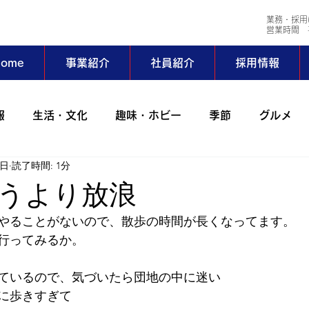
業務・採用
​営業時間 平
ome
事業紹介
社員紹介
採用情報
報
生活・文化
趣味・ホビー
季節
グルメ
0日
読了時間: 1分
会社行事
コラム
出張
動物
アイワサバゲ
うより放浪
やることがないので、散歩の時間が長くなってます。
ーツ部
AIWAホッとステーション
野外活動サークル
行ってみるか。
ているので、気づいたら団地の中に迷い
024年
2023年
2022年
2021年
2020年
に歩きすぎて