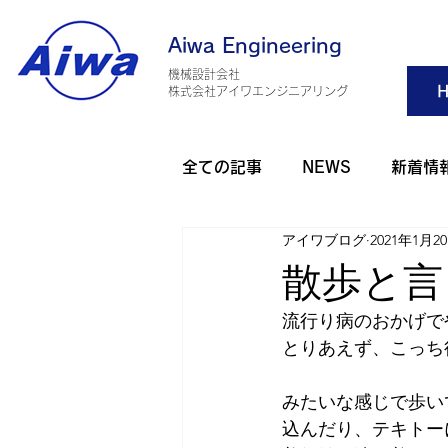
Aiwa Engineering
機械設計会社
H
​株式会社アイワエンジニアリング
全ての記事
NEWS
新着情
アイワブログ
2021年1月2
旅行・観光
アウトドア
散歩と言
流行り病のおかげで
アイワゴルフ部
アイワダ
とりあえず、こっち
みたいな感じで歩い
AHO 健康
2025年
2
込んだり、テキトー