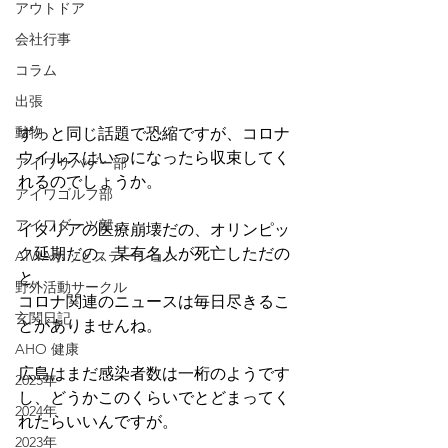
アウトドア
会社行事
コラム
出張
動物
ずっと同じ話題で恐縮ですが、コロナ
ウイルスはいつになったら収束してく
アイワサバゲー部
れるのでしょうか。
アイワゴルフ部
アイワダーツ部
イタリアの医療崩壊だの、オリンピッ
ク延期だの、某有名人が死亡しただの
AIWAホッとステーション
と、
野外活動サークル
コロナ関連のニュースは毎日尽きるこ
玄関日記
とがありませんね。
AHO 健康
広島はまだ感染者数は一桁のようです
2025年
し、どうかこのくらいでとどまってく
2024年
れたらいいんですが。
2023年