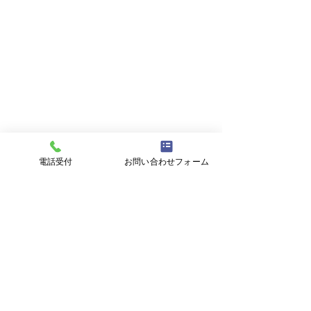
電話受付
お問い合わせフォーム
コメント
柊イワシ
保険の見直し中
コメントを追加…