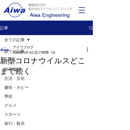
機械設計会社
​株式会社アイワエンジニアリング
Aiwa Engineering
記事
全ての記事
アイワブログ
全ての記事
2020年4月3日
読了時間: 1分
新型コロナウイルスどこ
NEWS
まで続く
新着情報
生活・文化
趣味・ホビー
季節
グルメ
スポーツ
旅行・観光