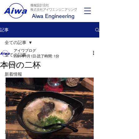
機械設計会社
​株式会社アイワエンジニアリング
Aiwa Engineering
記事
全ての記事
アイワブログ
全ての記事
2021年9月1日
読了時間: 1分
本日の二杯
NEWS
新着情報
生活・文化
趣味・ホビー
季節
グルメ
スポーツ
旅行・観光