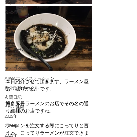
アウトドア
会社行事
コラム
出張
動物
アイワサバゲー部
アイワゴルフ部
アイワダーツ部
AIWAホッとステーション
本日紹介させて頂きます、ラーメン屋
野外活動サークル
は「はりがね」です。
玄関日記
博多豚骨ラーメンのお店でその名の通
AHO 健康
り細麺のお店ですね。
2025年
ラーメンを注文する際にこってりと言
2024年
うと、こってりラーメンが注文できま
2023年