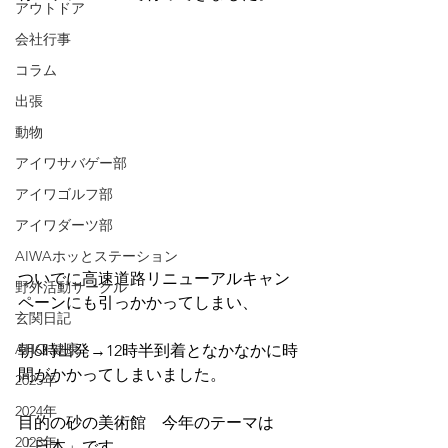
アウトドア
会社行事
コラム
出張
動物
アイワサバゲー部
アイワゴルフ部
アイワダーツ部
AIWAホッとステーション
ついでに高速道路リニューアルキャン
野外活動サークル
ペーンにも引っかかってしまい、
玄関日記
AHO 健康
朝6時出発→12時半到着となかなかに時
間がかかってしまいました。
2025年
2024年
目的の砂の美術館　今年のテーマは
2023年
「日本」です。