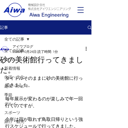
機械設計会社
​株式会社アイワエンジニアリング
Aiwa Engineering
記事
全ての記事
アイワブログ
全ての記事
2025年10月24日
読了時間: 1分
砂の美術館行ってきまし
NEWS
た。
新着情報
生活・文化
タイトルそのままに砂の美術館に行っ
てきました。
趣味・ホビー
季節
毎年展示が変わるのが楽しみで年一回
グルメ
行くのですが、
スポーツ
今年は宿が取れず鳥取日帰りという強
旅行・観光
行スケジュールで行ってきました。