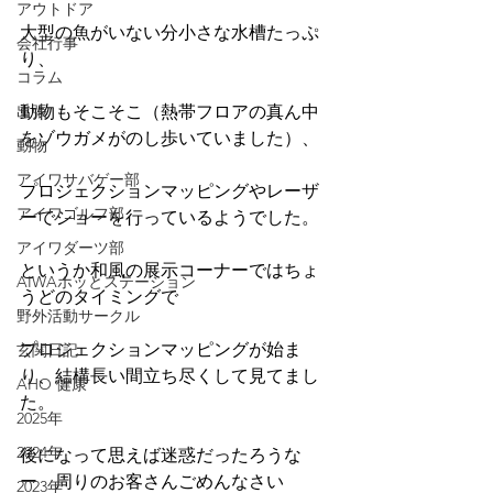
アウトドア
大型の魚がいない分小さな水槽たっぷ
会社行事
り、
コラム
出張
動物もそこそこ（熱帯フロアの真ん中
をゾウガメがのし歩いていました）、
動物
アイワサバゲー部
プロジェクションマッピングやレーザ
アイワゴルフ部
ーでショーを行っているようでした。
アイワダーツ部
というか和風の展示コーナーではちょ
AIWAホッとステーション
うどのタイミングで
野外活動サークル
プロジェクションマッピングが始ま
玄関日記
り、結構長い間立ち尽くして見てまし
AHO 健康
た。
2025年
2024年
後になって思えば迷惑だったろうな
ー　周りのお客さんごめんなさい
2023年