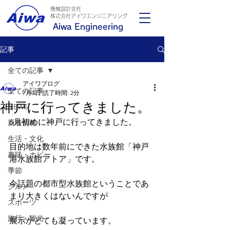
機械設計会社
​株式会社アイワエンジニアリング
Aiwa Engineering
記事
全ての記事
アイワブログ
全ての記事
7月3日
読了時間: 2分
神戸に行ってきました。
NEWS
6月初めに神戸に行ってきました。
新着情報
生活・文化
目的地は数年前にできた水族館「神戸
趣味・ホビー
港水族館アトア」です。
季節
今話題の都市型水族館ということであ
グルメ
まり大きくはないんですが
スポーツ
旅行・観光
展示がとても凝っています。