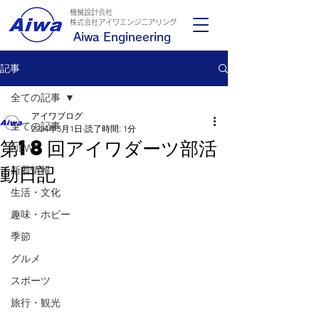
機械設計会社
​株式会社アイワエンジニアリング
Aiwa Engineering
記事
全ての記事
アイワブログ
全ての記事
2024年5月1日
読了時間: 1分
第18回アイワダーツ部活
NEWS
動日記
新着情報
生活・文化
趣味・ホビー
季節
グルメ
スポーツ
旅行・観光