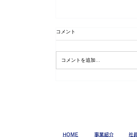
コメント
コメントを追加…
サバゲー活動日記 第32弾
HOME
事業紹介
社