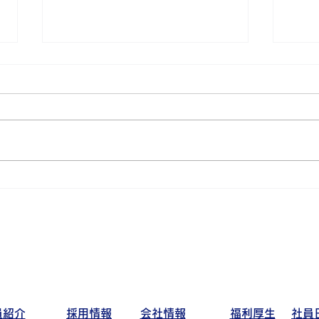
ダー
アイワゴルフ部活動日記～猛
暑編～
員紹介
採用情報
会社情報
福利厚生
社員