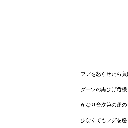
2018年
2017年
20
フグを怒らせたら負
ダーツの黒ひげ危機
かなり台次第の運の
少なくてもフグを怒