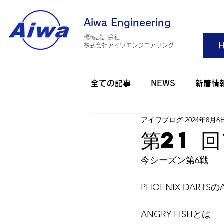
Aiwa Engineering
機械設計会社
H
​株式会社アイワエンジニアリング
全ての記事
NEWS
新着情
アイワブログ
2024年8月6
旅行・観光
アウトドア
第21 
今シーズン第6戦
アイワゴルフ部
アイワダ
PHOENIX DART
AHO 健康
2025年
2
ANGRY FISHとは