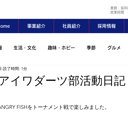
業務・採用
​営業時間 平
ome
事業紹介
社員紹介
採用情報
報
生活・文化
趣味・ホビー
季節
グルメ
日
読了時間: 1分
会社行事
コラム
出張
動物
アイワサバゲ
回アイワダーツ部活動日記
ーツ部
AIWAホッとステーション
野外活動サークル
SのANGRY FISHをトーナメント戦で楽しみました。
024年
2023年
2022年
2021年
2020年