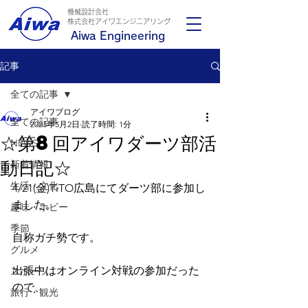
機械設計会社
​株式会社アイワエンジニアリング
Aiwa Engineering
記事
全ての記事
アイワブログ
全ての記事
2023年5月2日
読了時間: 1分
☆第8回アイワダーツ部活
NEWS
動日記☆
新着情報
生活・文化
4/21(金)TiTO広島にてダーツ部に参加し
ました。
趣味・ホビー
季節
自称ガチ勢です。
グルメ
出張中はオンライン対戦の参加だった
スポーツ
ので、
旅行・観光