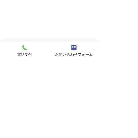
電話受付
お問い合わせフォーム
コメント
ダーツ部日記
ダーツ部日記