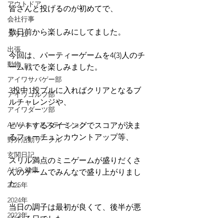
アウトドア
皆さんと投げるのが初めてで、
会社行事
数日前から楽しみにしてました。
コラム
出張
今回は、パーティーゲームを4(3)人のチ
動物
ーム戦でを楽しみました。
アイワサバゲー部
3投中1投ブルに入ればクリアとなるブ
アイワゴルフ部
ルチャレンジや、
アイワダーツ部
AIWAホッとステーション
ヒットするタイミングでスコアが決ま
るフォーチュンカウントアップ等、
野外活動サークル
玄関日記
スリル満点のミニゲームが盛りだくさ
AHO 健康
んのゲームでみんなで盛り上がりまし
た。
2025年
2024年
当日の調子は最初が良くて、後半が悪
2023年