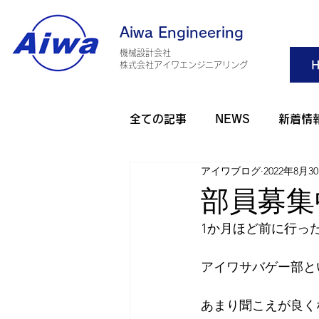
Aiwa Engineering
機械設計会社
H
​株式会社アイワエンジニアリング
全ての記事
NEWS
新着情
アイワブログ
2022年8月3
旅行・観光
アウトドア
部員募集
1か月ほど前に行っ
アイワゴルフ部
アイワダ
アイワサバゲー部と
AHO 健康
2025年
2
あまり聞こえが良く