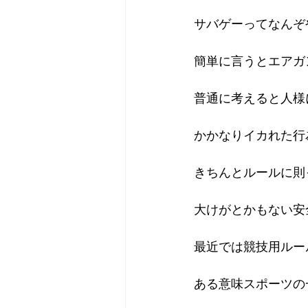
サバゲーってなんぞ
2018年
2017年
20
簡単に言うとエアガ
普通に考えると人様
かかなりイカれた行
きちんとルールに則
大けがとかもない安
最近では競技用ルー
ある意味スポーツの