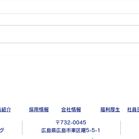
ダー
アイワゴルフ部活動日記～猛
暑編～
員紹介
採用情報
会社情報
福利厚生
社員
〒732-0045
グ
広島県広島市東区曙5-5-1