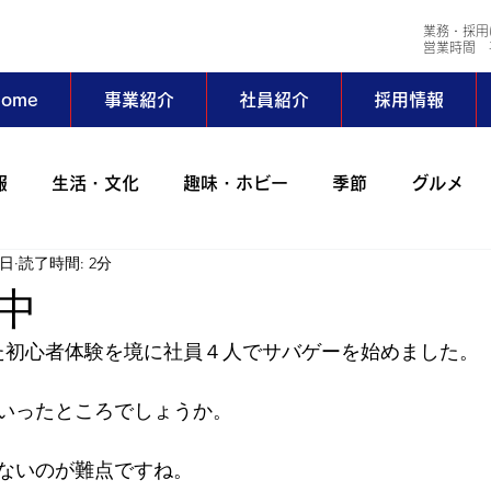
業務・採用
​営業時間 平
ome
事業紹介
社員紹介
採用情報
報
生活・文化
趣味・ホビー
季節
グルメ
0日
読了時間: 2分
会社行事
コラム
出張
動物
アイワサバゲ
中
た初心者体験を境に社員４人でサバゲーを始めました。
ーツ部
AIWAホッとステーション
野外活動サークル
いったところでしょうか。
024年
2023年
2022年
2021年
2020年
ないのが難点ですね。