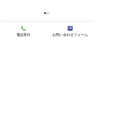
電話受付
お問い合わせフォーム
コメント
コメントを追加…
3月14日㈯ 『合同企業
11月12日
説明会 広島適職フェア』
（
参加
『広島で働きた
同企業説明会』
AIWA ENGINEERING
株式会社アイワエンジニアリング
〒732-0045
広島県広島市東区曙5-5-1
TEL：082-261-5225