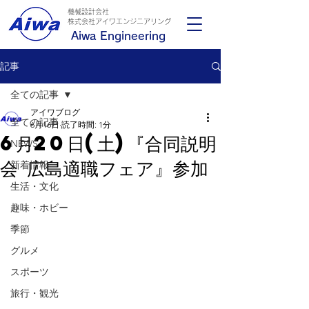
機械設計会社
​株式会社アイワエンジニアリング
Aiwa Engineering
記事
全ての記事
アイワブログ
全ての記事
6月16日
読了時間: 1分
6月20日(土)『合同説明
NEWS
会 広島適職フェア』参加
新着情報
生活・文化
趣味・ホビー
季節
グルメ
スポーツ
旅行・観光