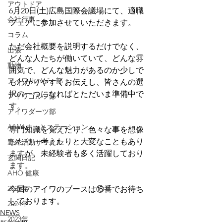
アウトドア
6月20日(土)広島国際会議場にて、適職
会社行事
フェアに参加させていただきます。
コラム
ただ会社概要を説明するだけでなく、
出張
どんな人たちが働いていて、どんな雰
動物
囲気で、どんな魅力があるのか少しで
アイワサバゲー部
もわかりやすくお伝えし、皆さんの選
択の一つになればとただいま準備中で
アイワゴルフ部
す。
アイワダーツ部
AIWAホッとステーション
専門知識を覚えたり、色々な事を想像
したり、考えたりと大変なこともあり
野外活動サークル
ますが、未経験者も多く活躍しており
玄関日記
ます。
AHO 健康
2025年
今回のアイワのブースは⑯番でお待ち
しております。
2024年
NEWS
2023年