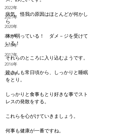
2022年
病気、怪我の原因はほとんどが何かし
2021年
ら
2020年
体が弱っている！　ダメ－ジを受けて
2019年
いる！
2018年
2017年
それらのところに入り込むようです。
2016年
皆さんも常日頃から、しっかりと睡眠
2026年
をとり。
しっかりと食事もとり好きな事でスト
レスの発散をする。
これらを心がけていきましょう。
何事も健康が一番ですね。