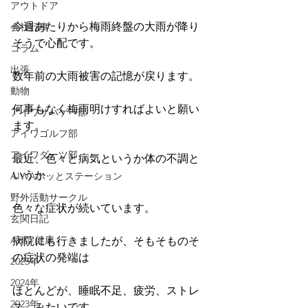
アウトドア
今週あたりから梅雨終盤の大雨が降り
会社行事
そうで心配です。
コラム
出張
数年前の大雨被害の記憶が戻ります。
動物
何事もなく梅雨明けすればよいと願い
アイワサバゲー部
ます。
アイワゴルフ部
アイワダーツ部
最近、色々と病気というか体の不調と
いうか
AIWAホッとステーション
野外活動サークル
色々な症状が続いています。
玄関日記
AHO 健康
病院にも行きましたが、そもそものそ
の症状の発端は
2025年
2024年
ほとんどが、睡眠不足、疲労、ストレ
2023年
ス、みたいです。