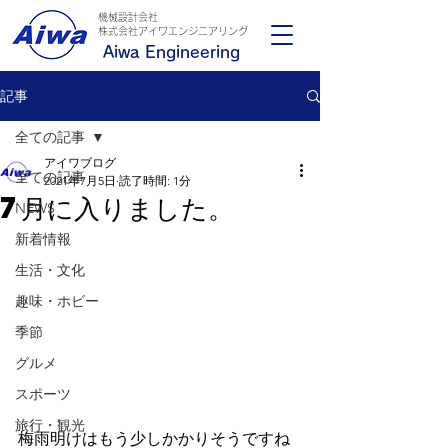
機械設計会社
​株式会社アイワエンジニアリング
Aiwa Engineering
記事
全ての記事
アイワブログ
全ての記事
2021年7月5日
読了時間: 1分
7月に入りました。
NEWS
新着情報
生活・文化
趣味・ホビー
季節
グルメ
スポーツ
旅行・観光
梅雨明けはもう少しかかりそうですね