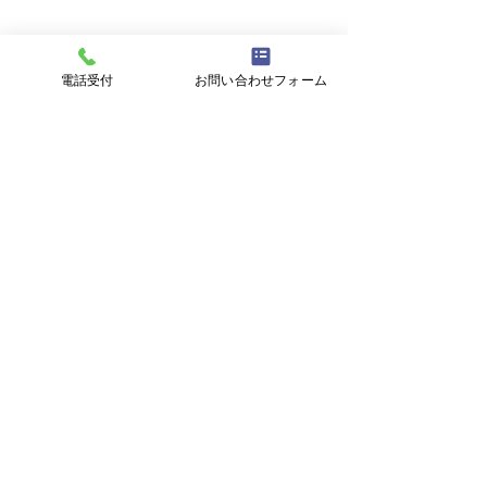
電話受付
お問い合わせフォーム
投資
コメント
柊イワシ
コメントを追加…