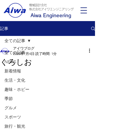
機械設計会社
​株式会社アイワエンジニアリング
Aiwa Engineering
記事
全ての記事
アイワブログ
全ての記事
2025年7月4日
読了時間: 1分
くろしお
NEWS
新着情報
生活・文化
趣味・ホビー
季節
グルメ
スポーツ
旅行・観光