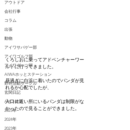
アウトドア
会社行事
コラム
出張
動物
アイワサバゲー部
アイワゴルフ部
くろしおに乗ってアドベンチャーワー
アイワダーツ部
ルドに行ってきました。
AIWAホッとステーション
昼過ぎに白浜に着いたのでパンダが見
野外活動サークル
れるか心配でしたが、
玄関日記
AHO 健康
入口に近い所にいるパンダは制限がな
かったので見ることができました。
2025年
2024年
2023年