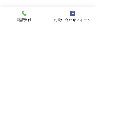
電話受付
お問い合わせフォーム
コメント
ダーツ部活動日
コメントを追加…
アイワゴルフ部活動日記
～猛暑編～
AIWA ENGINEERING