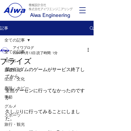
機械設計会社
​株式会社アイワエンジニアリング
Aiwa Engineering
記事
全ての記事
アイワブログ
全ての記事
2024年8月13日
読了時間: 1分
プライズ
NEWS
某ガ〇ダムのゲームがサービス終了し
新着情報
てから
生活・文化
趣味・ホビー
全然ゲーセンに行ってなかったのです
季節
が
グルメ
久しぶりに行ってみることにしまし
スポーツ
た。
旅行・観光