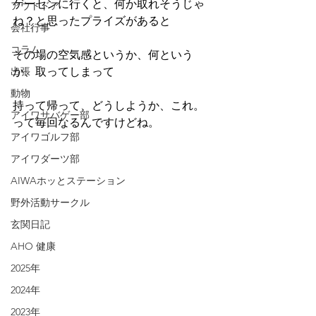
ゲーセンに行くと、何か取れそうじゃ
アウトドア
ね？と思ったプライズがあると
会社行事
コラム
その場の空気感というか、何という
出張
か、取ってしまって
動物
持って帰って、どうしようか、これ。
アイワサバゲー部
って毎回なるんですけどね。
アイワゴルフ部
アイワダーツ部
AIWAホッとステーション
野外活動サークル
玄関日記
AHO 健康
2025年
2024年
2023年