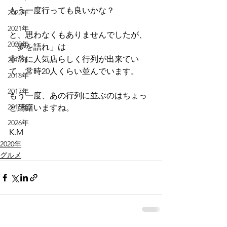
もう一度行っても良いかな？
2022年
2021年
と、思わなくもありませんでしたが、
2020年
「夢を語れ」は
非常に人気店らしく行列が出来てい
2019年
て、常時20人くらい並んでいます。
2018年
2017年
もう一度、あの行列に並ぶのはちょっ
2016年
と躊躇いますね。
2026年
K.M
2020年
グルメ