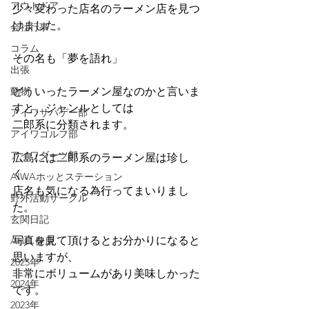
アウトドア
少々変わった店名のラーメン店を見つ
けました。
会社行事
コラム
その名も「夢を語れ」
出張
どういったラーメン屋なのかと言いま
動物
すと、ジャンルとしては
アイワサバゲー部
二郎系に分類されます。
アイワゴルフ部
アイワダーツ部
広島には二郎系のラーメン屋は珍し
く、
AIWAホッとステーション
店名も気になる為行ってまいりまし
野外活動サークル
た。
玄関日記
写真を見て頂けるとお分かりになると
AHO 健康
思いますが、
2025年
非常にボリュームがあり美味しかった
2024年
です。
2023年