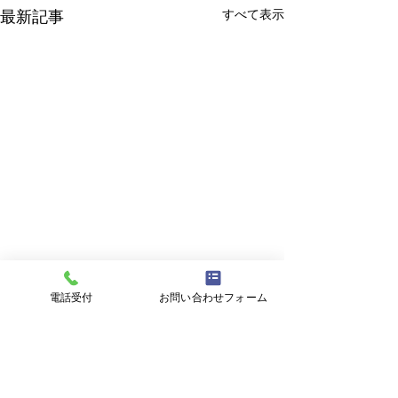
すべて表示
最新記事
電話受付
お問い合わせフォーム
コメント
柊イワシ
麺匠 睦月