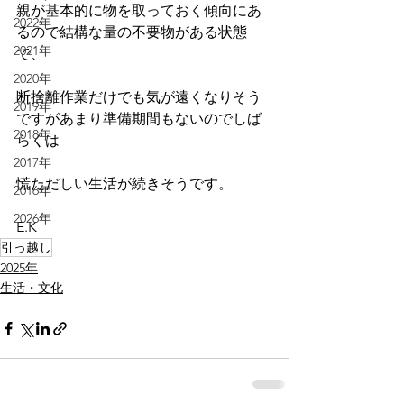
親が基本的に物を取っておく傾向にあ
2022年
るので結構な量の不要物がある状態
2021年
で、
2020年
断捨離作業だけでも気が遠くなりそう
2019年
ですがあまり準備期間もないのでしば
2018年
らくは
2017年
慌ただしい生活が続きそうです。
2016年
2026年
E.K
引っ越し
2025年
生活・文化