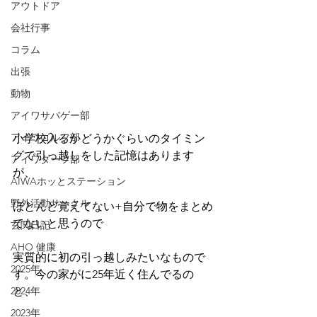
アウトドア
会社行事
コラム
出張
動物
アイワサバゲー部
アイワゴルフ部
小学校入るかどうかぐらいのタイミン
グで引っ越しをした記憶はあります
アイワダーツ部
が、
AIWAホッとステーション
野外活動サークル
ほとんど覚えてない+自分で物をまとめ
てないと思うので
玄関日記
AHO 健康
実質的に初の引っ越しみたいなもので
2025年
す。今の家がに25年近く住んでるの
2024年
と、
2023年