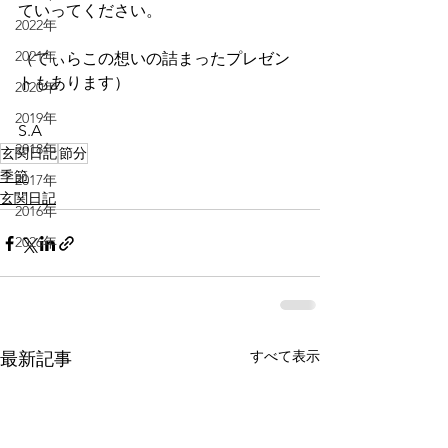
ていってください。
2022年
2021年
（てぃらこの想いの詰まったプレゼン
トもあります）
2020年
2019年
S.A
2018年
玄関日記
節分
季節
2017年
玄関日記
2016年
2026年
すべて表示
最新記事