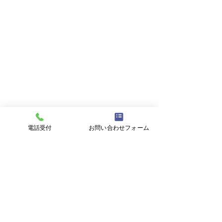
電話受付
お問い合わせフォーム
コメント
週末の天気
もう冬ですが秋の写真
コメントを追加…