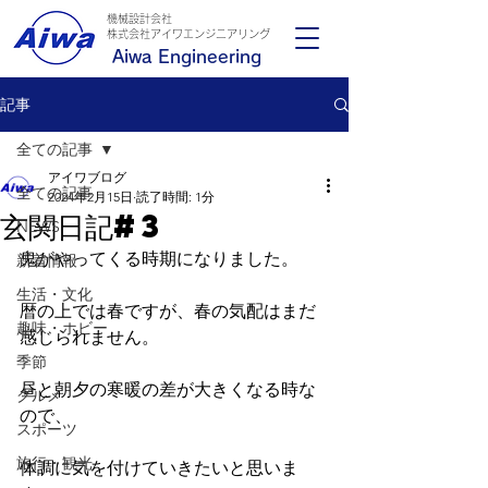
機械設計会社
​株式会社アイワエンジニアリング
Aiwa Engineering
記事
全ての記事
アイワブログ
全ての記事
2024年2月15日
読了時間: 1分
玄関日記#3
NEWS
鬼がやってくる時期になりました。
新着情報
生活・文化
暦の上では春ですが、春の気配はまだ
趣味・ホビー
感じられません。
季節
昼と朝夕の寒暖の差が大きくなる時な
グルメ
ので、
スポーツ
旅行・観光
体調に気を付けていきたいと思いま