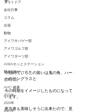
す。
アウトドア
会社行事
コラム
出張
動物
アイワサバゲー部
アイワゴルフ部
アイワダーツ部
AIWAホッとステーション
野外活動サークル
今回のてぃらこの装いは鬼の角、ハー
トのサングラスと
玄関日記
AHO 健康
今の時期をイメージしたものになって
2025年
います。
2024年
恵方巻も美味しそうに出来たので、見
2023年