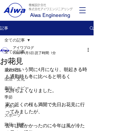
機械設計会社
​株式会社アイワエンジニアリング
Aiwa Engineering
記事
全ての記事
アイワブログ
全ての記事
2022年4月5日
読了時間: 1分
お花見
NEWS
あっという間に4月になり、朝起きる時
新着情報
も通勤時も冬に比べると明るく
生活・文化
趣味・ホビー
気持ちよくなりました。
季節
家の近くの桜も満開で先日お花見に行
グルメ
ってみましたが、
スポーツ
旅行・観光
去年は暖かかったのに今年は風が冷た