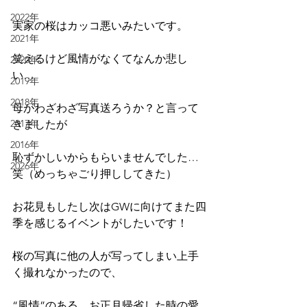
2022年
実家の桜はカッコ悪いみたいです。
2021年
笑えるけど風情がなくてなんか悲し
2020年
い…
2019年
2018年
母がわざわざ写真送ろうか？と言って
2017年
きましたが
2016年
恥ずかしいからもらいませんでした…
2026年
笑（めっちゃごり押ししてきた）
お花見もしたし次はGWに向けてまた四
季を感じるイベントがしたいです！
桜の写真に他の人が写ってしまい上手
く撮れなかったので、
“風情”のある、お正月帰省した時の愛