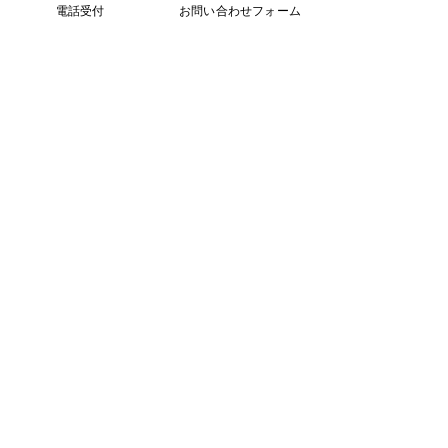
電話受付
お問い合わせフォーム
コメント
ダーツ部活動日
コメントを追加…
アイワゴルフ部活動日記
～猛暑編～