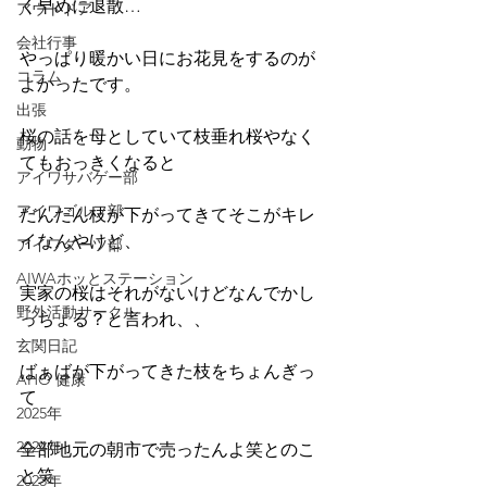
く早めに退散…
アウトドア
会社行事
やっぱり暖かい日にお花見をするのが
コラム
よかったです。
出張
桜の話を母としていて枝垂れ桜やなく
動物
てもおっきくなると
アイワサバゲー部
アイワゴルフ部
だんだん枝が下がってきてそこがキレ
イなんやけど、
アイワダーツ部
AIWAホッとステーション
実家の桜はそれがないけどなんでかし
野外活動サークル
っちょる？と言われ、、
玄関日記
ばぁばが下がってきた枝をちょんぎっ
AHO 健康
て
2025年
2024年
全部地元の朝市で売ったんよ笑とのこ
と笑
2023年