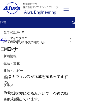
機械設計会社
​株式会社アイワエンジニアリング
Aiwa Engineering
記事
全ての記事
アイワブログ
全ての記事
2020年3月5日
読了時間: 1分
コロナ
NEWS
新着情報
生活・文化
趣味・ホビー
コロナウィルスが猛威を振るってます
季節
ね。
グルメ
スポーツ
学校は休校になるみたいで、今後の動
きに注視しています。
旅行・観光