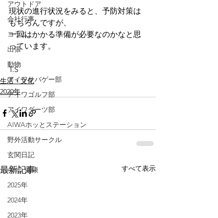
アウトドア
現状の進行状況をみると、予防対策は
会社行事
もちろんですが、
一回はかかる準備が必要なのかなと思
コラム
っています。
出張
動物
T.S
アイワサバゲー部
生活・文化
2020年
アイワゴルフ部
アイワダーツ部
AIWAホッとステーション
野外活動サークル
玄関日記
すべて表示
最新記事
AHO 健康
2025年
2024年
2023年