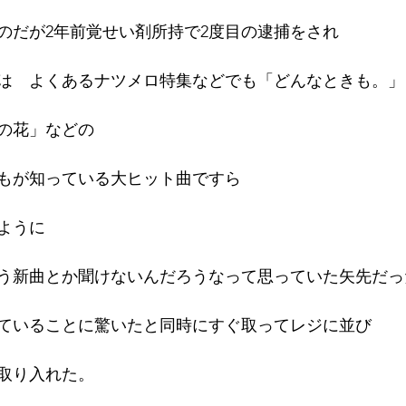
なのだが2年前覚せい剤所持で2度目の逮捕をされ
16年
は　よくあるナツメロ特集などでも「どんなときも。」
の花」などの
もが知っている大ヒット曲ですら　
ように
う新曲とか聞けないんだろうなって思っていた矢先だっ
ていることに驚いたと同時にすぐ取ってレジに並び
取り入れた。