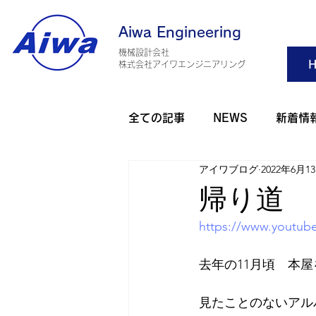
Aiwa Engineering
機械設計会社
H
​株式会社アイワエンジニアリング
全ての記事
NEWS
新着情
アイワブログ
2022年6月1
旅行・観光
アウトドア
帰り道
https://www.youtu
アイワゴルフ部
アイワダ
去年の11月頃　本
AHO 健康
2025年
2
見たことのないアル