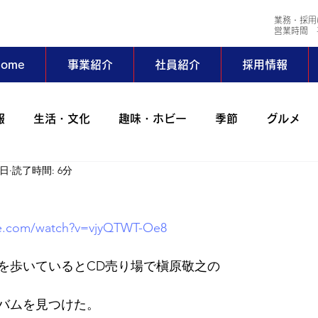
業務・採用
​営業時間 平
ome
事業紹介
社員紹介
採用情報
報
生活・文化
趣味・ホビー
季節
グルメ
3日
読了時間: 6分
会社行事
コラム
出張
動物
アイワサバゲ
be.com/watch?v=vjyQTWT-Oe8
ーツ部
AIWAホッとステーション
野外活動サークル
屋を歩いているとCD売り場で槇原敬之の
024年
2023年
2022年
2021年
2020年
バムを見つけた。