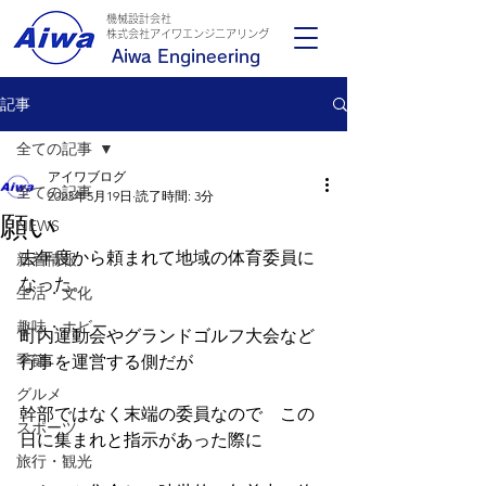
機械設計会社
​株式会社アイワエンジニアリング
Aiwa Engineering
記事
全ての記事
アイワブログ
全ての記事
2023年5月19日
読了時間: 3分
願い
NEWS
去年度から頼まれて地域の体育委員に
新着情報
なった。
生活・文化
趣味・ホビー
町内運動会やグランドゴルフ大会など
季節
行事を運営する側だが
グルメ
幹部ではなく末端の委員なので　この
スポーツ
日に集まれと指示があった際に
旅行・観光