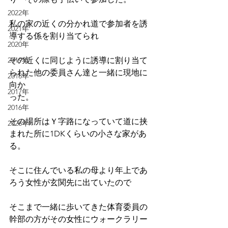
2022年
私の家の近くの分かれ道で参加者を誘
2021年
導する係を割り当てられ
2020年
その近くに同じように誘導に割り当て
2019年
られた他の委員さん達と一緒に現地に
2018年
向か
2017年
った。
2016年
その場所はＹ字路になっていて道に挟
2026年
まれた所に1DKくらいの小さな家があ
る。
そこに住んでいる私の母より年上であ
ろう女性が玄関先に出ていたので
そこまで一緒に歩いてきた体育委員の
幹部の方がその女性にウォークラリー