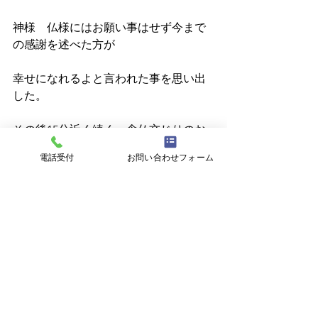
神様　仏様にはお願い事はせず今まで
の感謝を述べた方が
幸せになれるよと言われた事を思い出
した。
その後15分近く続く　念仏交じりのお
願い事をBGMに
電話受付
お問い合わせフォーム
私は携帯眺めながら早くウォークラリ
ー始まらないかなって思ってた。
O.S
運動
町内
ウォークラリー
願い事
念仏
生活・文化
スポーツ
2023年