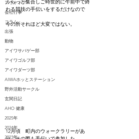
ふらっと集合しご時世的に午前中で終
アウトドア
わる競技の手伝いをするだけなので
会社行事
コラム
今の所それほど大変ではない。
出張
動物
アイワサバゲー部
アイワゴルフ部
アイワダーツ部
AIWAホッとステーション
野外活動サークル
玄関日記
AHO 健康
2025年
2024年
12月頃　町内のウォークラリーがあ
2023年
り　その際も手伝いで参加した。